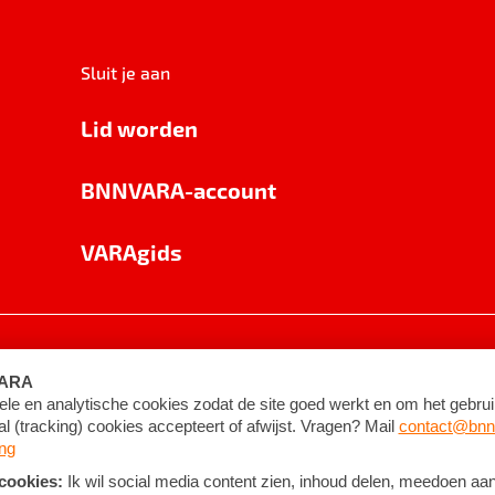
Sluit je aan
Lid worden
BNNVARA-account
VARAgids
voorwaarden
©
2026
BNNVARA