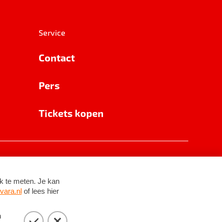
Service
Contact
Pers
Tickets kopen
RSIN 8531 62 402