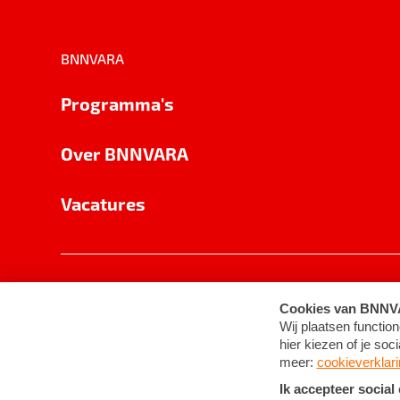
BNNVARA
Programma's
Over BNNVARA
Vacatures
Privacy
Cookie-instellingen
Algemene 