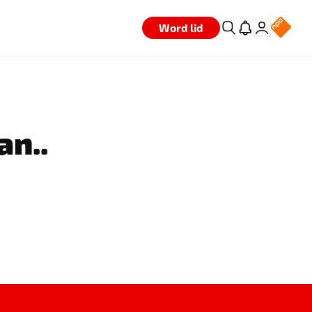
Word lid
an..