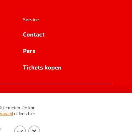
Service
Contact
Pers
Tickets kopen
RSIN 8531 62 402