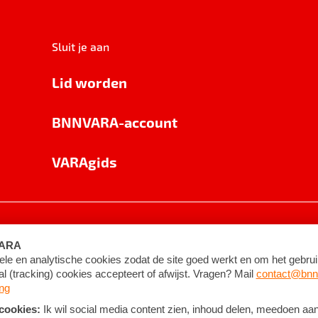
Sluit je aan
Lid worden
BNNVARA-account
VARAgids
voorwaarden
©
2026
BNNVARA