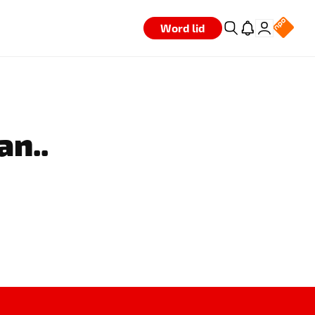
Word lid
an..