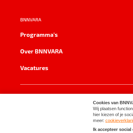
BNNVARA
Programma's
Over BNNVARA
Vacatures
Privacy
Cookie-instellingen
Algemene 