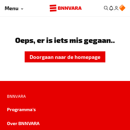
Menu
Oeps, er is iets mis gegaan..
Doorgaan naar de homepage
BNNVARA
Programma's
Over BNNVARA