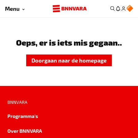
Menu
Oeps, er is iets mis gegaan..
Doorgaan naar de homepage
BNNVARA
Programma's
Over BNNVARA