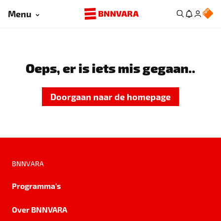
Menu
Oeps, er is iets mis gegaan..
Doorgaan naar de homepage
BNNVARA
Programma's
Over BNNVARA