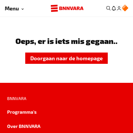
Menu
Oeps, er is iets mis gegaan..
Doorgaan naar de homepage
BNNVARA
Programma's
Over BNNVARA