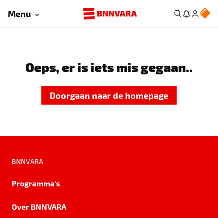
Menu
Oeps, er is iets mis gegaan..
Doorgaan naar de homepage
BNNVARA
Programma's
Over BNNVARA