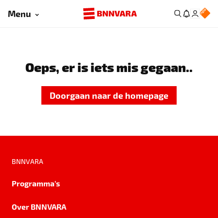
Menu
Oeps, er is iets mis gegaan..
Doorgaan naar de homepage
BNNVARA
Programma's
Over BNNVARA