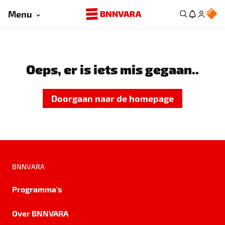
Menu
Oeps, er is iets mis gegaan..
Doorgaan naar de homepage
BNNVARA
Programma's
Over BNNVARA