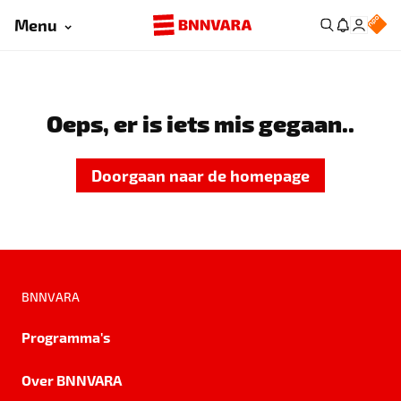
Menu
Oeps, er is iets mis gegaan..
Doorgaan naar de homepage
BNNVARA
Programma's
Over BNNVARA