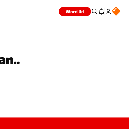
Word lid
an..