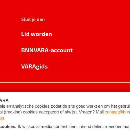
Sluit je aan
Lid worden
BNNVARA-account
VARAgids
voorwaarden
©
2026
BNNVARA