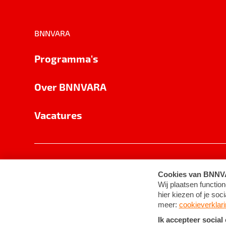
BNNVARA
Programma's
Over BNNVARA
Vacatures
Privacy
Cookie-instellingen
Algemene 