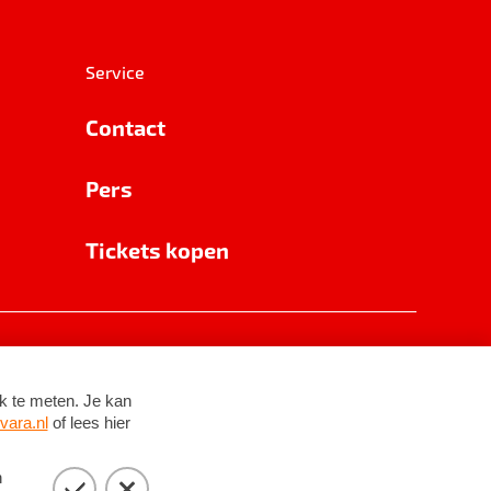
Service
Contact
Pers
Tickets kopen
RSIN 8531 62 402