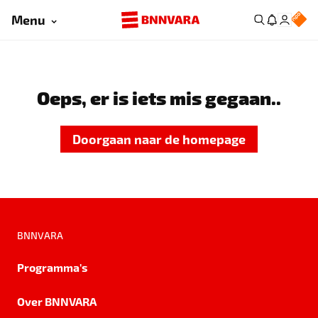
Menu
Oeps, er is iets mis gegaan..
Doorgaan naar de homepage
BNNVARA
Programma's
Over BNNVARA