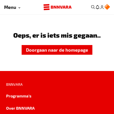
Menu
Oeps, er is iets mis gegaan..
Doorgaan naar de homepage
BNNVARA
Programma's
Over BNNVARA