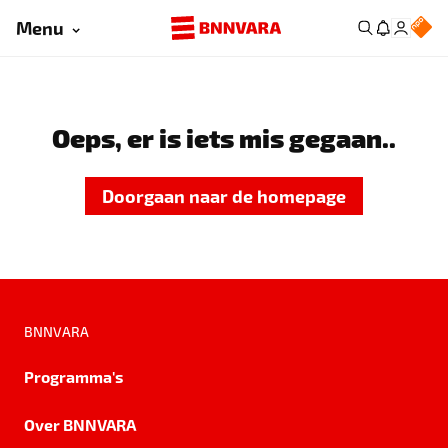
Menu
Oeps, er is iets mis gegaan..
Doorgaan naar de homepage
BNNVARA
Programma's
Over BNNVARA