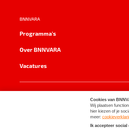
BNNVARA
Programma's
Over BNNVARA
Vacatures
Privacy
Cookie-instellingen
Algemene 