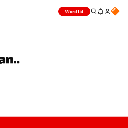
Word lid
an..