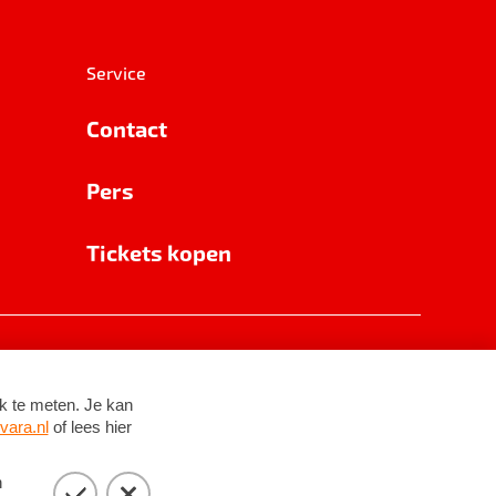
Service
Contact
Pers
Tickets kopen
RSIN 8531 62 402