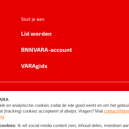
Sluit je aan
Lid worden
BNNVARA-account
VARAgids
voorwaarden
©
2026
BNNVARA