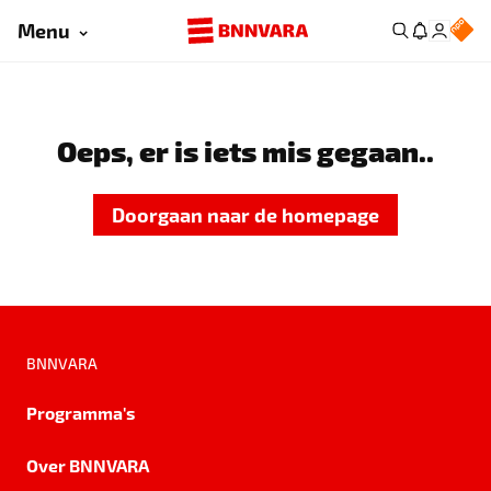
Menu
Oeps, er is iets mis gegaan..
Doorgaan naar de homepage
BNNVARA
Programma's
Over BNNVARA