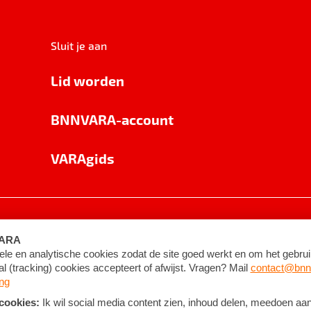
Sluit je aan
Lid worden
BNNVARA-account
VARAgids
voorwaarden
©
2026
BNNVARA