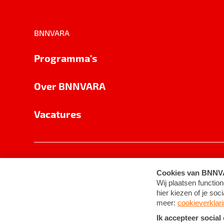
BNNVARA
Programma's
Over BNNVARA
Vacatures
Privacy
Cookie-instellingen
Algemene 