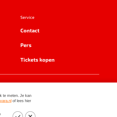
Service
Contact
Pers
Tickets kopen
RSIN 8531 62 402