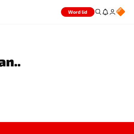
Word lid
an..