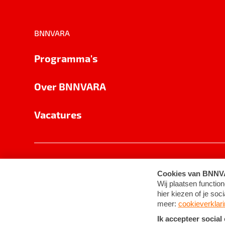
BNNVARA
Programma's
Over BNNVARA
Vacatures
Privacy
Cookie-instellingen
Algemene 