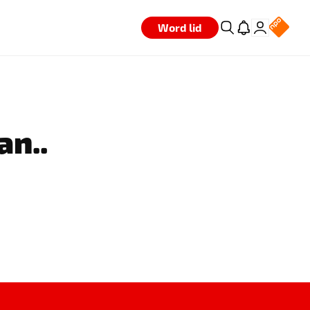
Word lid
an..