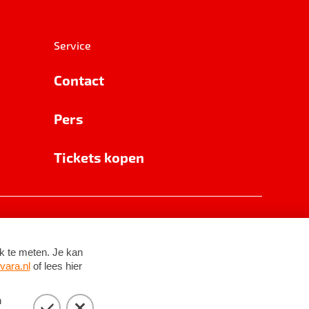
Service
Contact
Pers
Tickets kopen
RSIN 8531 62 402