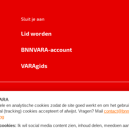
Sluit je aan
Lid worden
BNNVARA-account
VARAgids
voorwaarden
©
2026
BNNVARA