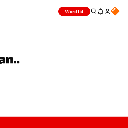
Word lid
an..