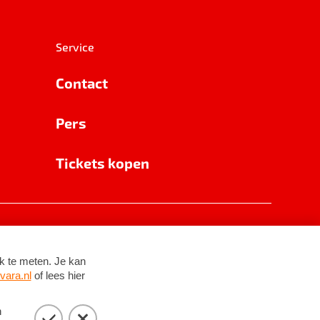
Service
Contact
Pers
Tickets kopen
RSIN 8531 62 402