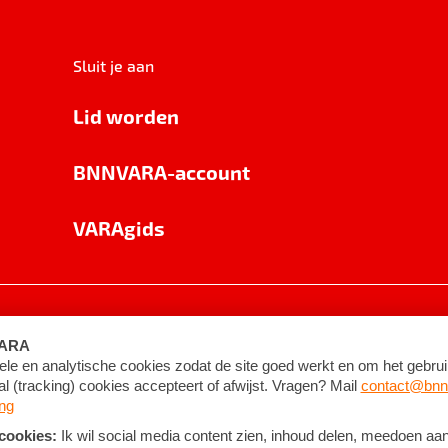
Sluit je aan
Lid worden
BNNVARA-account
VARAgids
voorwaarden
©
2026
BNNVARA