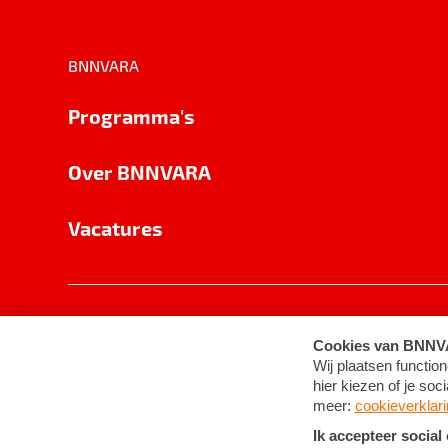
BNNVARA
Programma's
Over BNNVARA
Vacatures
Privacy
Cookie-instellingen
Algemene 