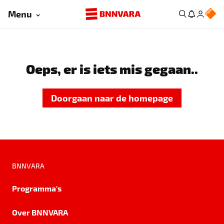
Menu
Oeps, er is iets mis gegaan..
Doorgaan naar de homepage
BNNVARA
Programma's
Over BNNVARA