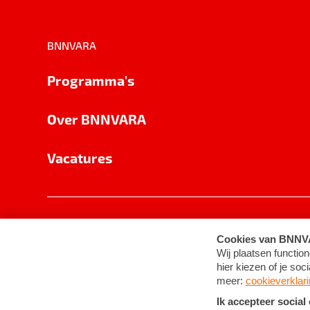
BNNVARA
Programma's
Over BNNVARA
Vacatures
Privacy
Cookie-instellingen
Algemene 