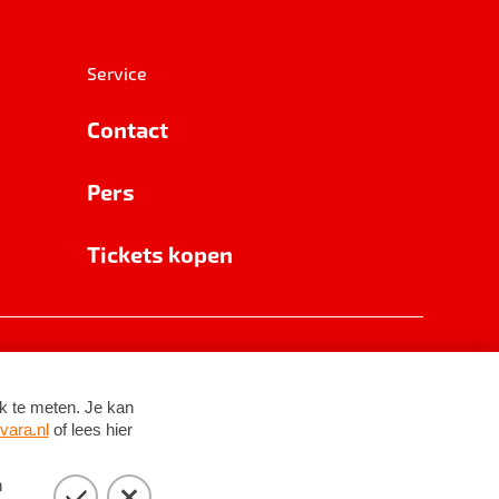
Service
Contact
Pers
Tickets kopen
RSIN 8531 62 402