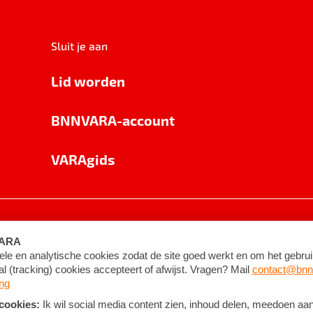
Sluit je aan
Lid worden
BNNVARA-account
VARAgids
voorwaarden
©
2026
BNNVARA