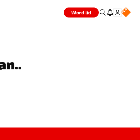
Word lid
an..