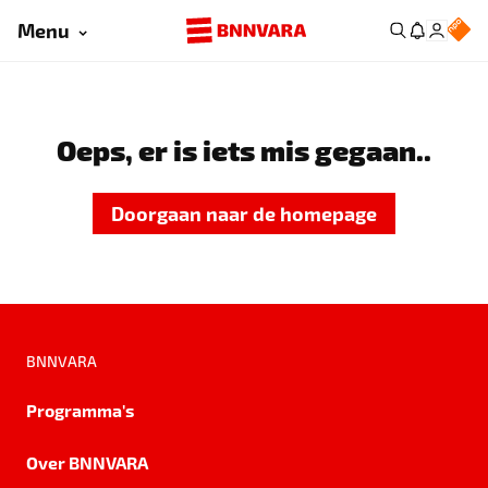
Menu
Oeps, er is iets mis gegaan..
Doorgaan naar de homepage
BNNVARA
Programma's
Over BNNVARA