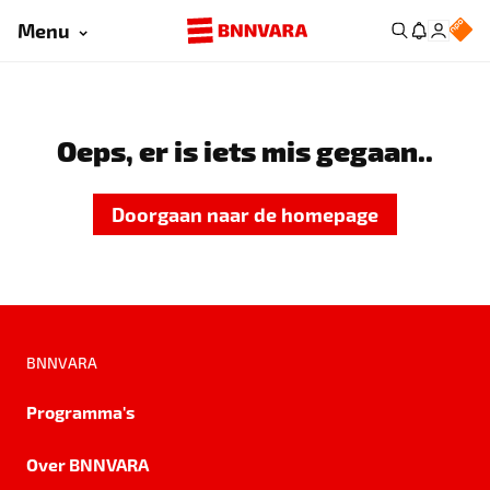
Menu
Oeps, er is iets mis gegaan..
Doorgaan naar de homepage
BNNVARA
Programma's
Over BNNVARA