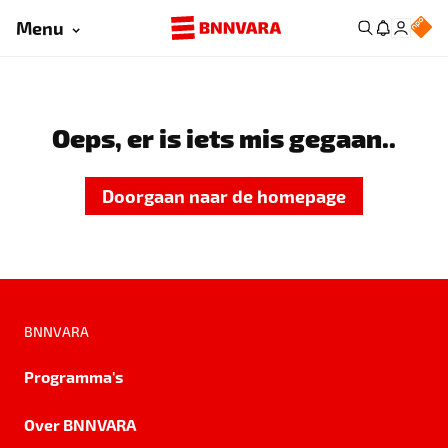
Menu
Oeps, er is iets mis gegaan..
Doorgaan naar de homepage
BNNVARA
Programma's
Over BNNVARA