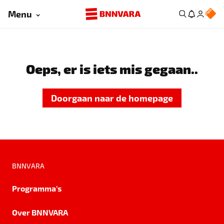
Menu
Oeps, er is iets mis gegaan..
Doorgaan naar de homepage
BNNVARA
Programma's
Over BNNVARA