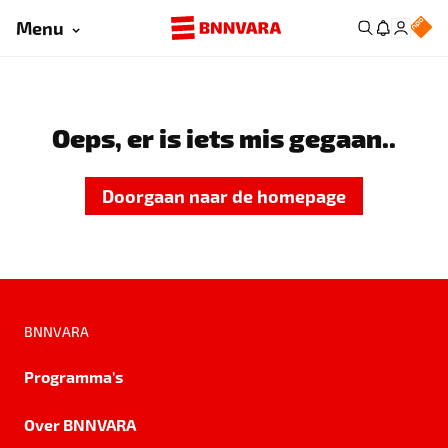
Menu
Oeps, er is iets mis gegaan..
Doorgaan naar de homepage
BNNVARA
Programma's
Over BNNVARA