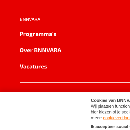
BNNVARA
Programma's
Over BNNVARA
Vacatures
Privacy
Cookie-instellingen
Algemene 