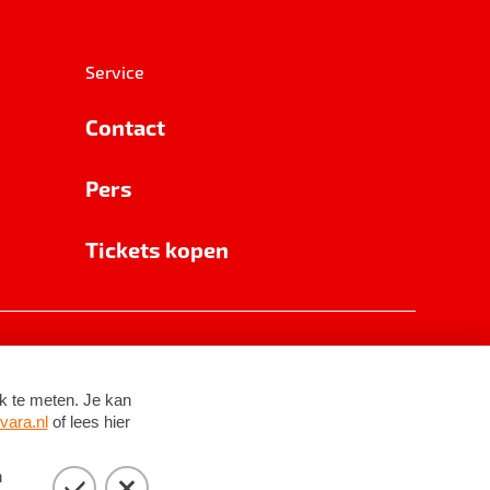
Service
Contact
Pers
Tickets kopen
RSIN 8531 62 402