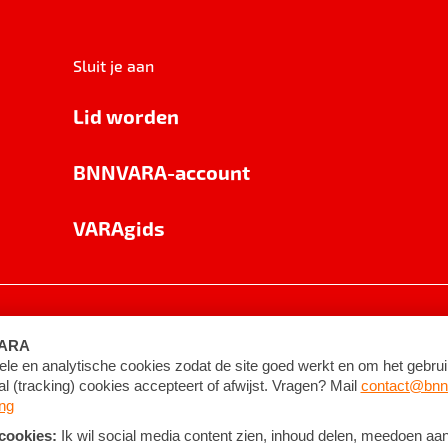
Sluit je aan
Lid worden
BNNVARA-account
VARAgids
voorwaarden
©
2026
BNNVARA