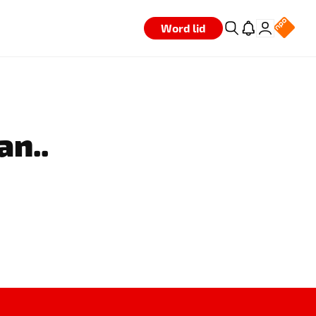
Word lid
an..