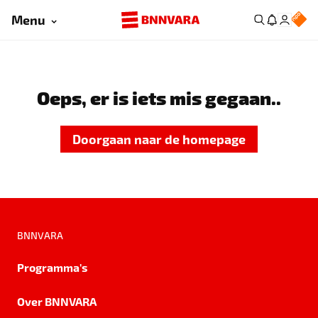
Menu
Oeps, er is iets mis gegaan..
Doorgaan naar de homepage
BNNVARA
Programma's
Over BNNVARA