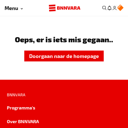
Menu
Oeps, er is iets mis gegaan..
Doorgaan naar de homepage
BNNVARA
Programma's
Over BNNVARA