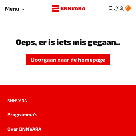
Menu
Oeps, er is iets mis gegaan..
Doorgaan naar de homepage
BNNVARA
Programma's
Over BNNVARA