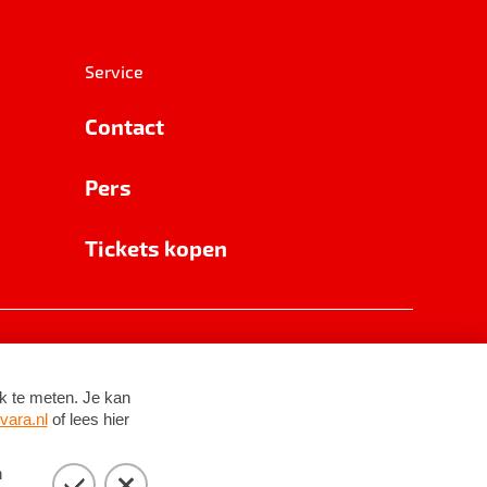
Service
Contact
Pers
Tickets kopen
RSIN 8531 62 402