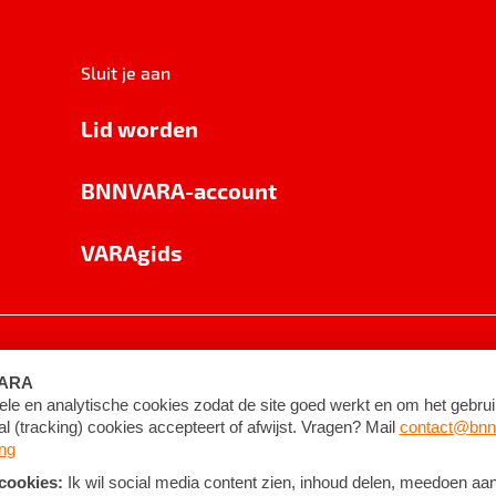
Sluit je aan
Lid worden
BNNVARA-account
VARAgids
voorwaarden
©
2026
BNNVARA