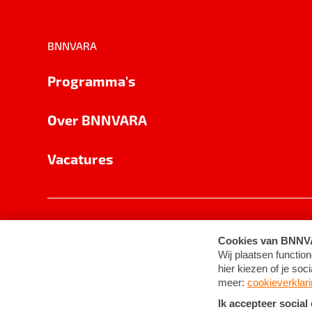
BNNVARA
Programma's
Over BNNVARA
Vacatures
Privacy
Cookie-instellingen
Algemene 