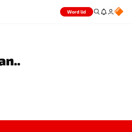
Word lid
an..