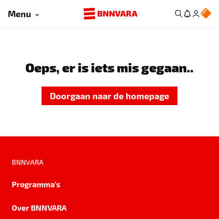
Menu
Oeps, er is iets mis gegaan..
Doorgaan naar de homepage
BNNVARA
Programma's
Over BNNVARA