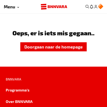
Menu
Oeps, er is iets mis gegaan..
Doorgaan naar de homepage
BNNVARA
Programma's
Over BNNVARA