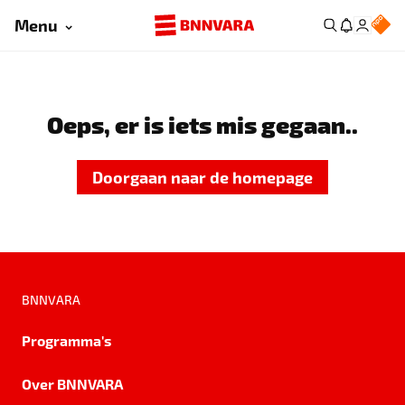
Menu
Oeps, er is iets mis gegaan..
Doorgaan naar de homepage
BNNVARA
Programma's
Over BNNVARA