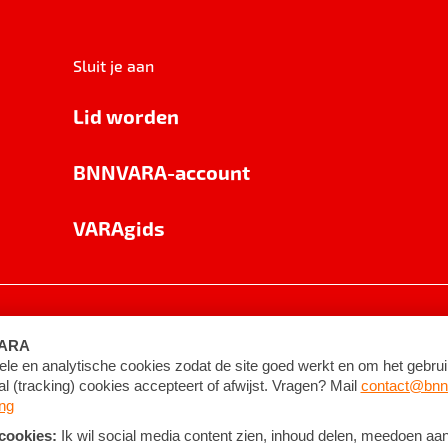
Sluit je aan
Lid worden
BNNVARA-account
VARAgids
voorwaarden
©
2026
BNNVARA