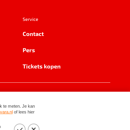
Service
Contact
Pers
Tickets kopen
RSIN 8531 62 402