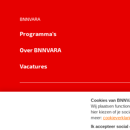
BNNVARA
Programma's
Over BNNVARA
Vacatures
Privacy
Cookie-instellingen
Algemene 