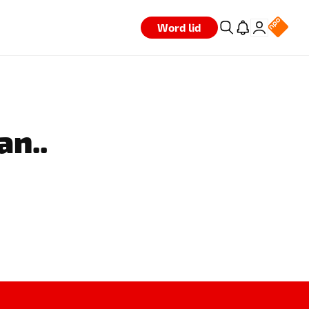
Word lid
an..