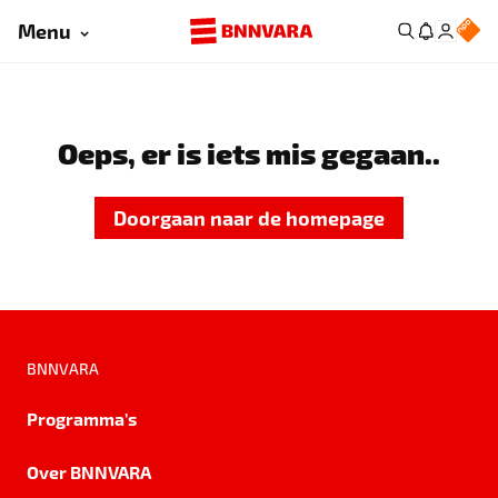
Menu
Oeps, er is iets mis gegaan..
Doorgaan naar de homepage
BNNVARA
Programma's
Over BNNVARA