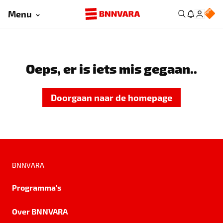
Menu
Oeps, er is iets mis gegaan..
Doorgaan naar de homepage
BNNVARA
Programma's
Over BNNVARA