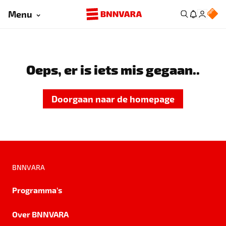
Menu
Oeps, er is iets mis gegaan..
Doorgaan naar de homepage
BNNVARA
Programma's
Over BNNVARA