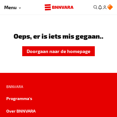
Menu
Oeps, er is iets mis gegaan..
Doorgaan naar de homepage
BNNVARA
Programma's
Over BNNVARA