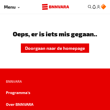
Menu
Oeps, er is iets mis gegaan..
Doorgaan naar de homepage
BNNVARA
Programma's
Over BNNVARA