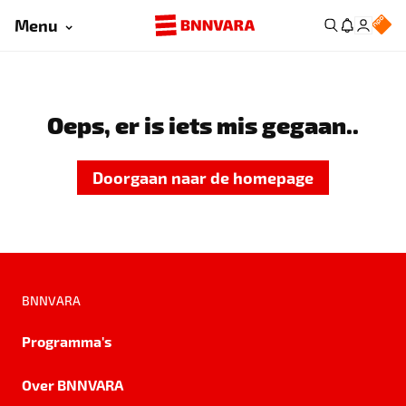
Menu
Oeps, er is iets mis gegaan..
Doorgaan naar de homepage
BNNVARA
Programma's
Over BNNVARA