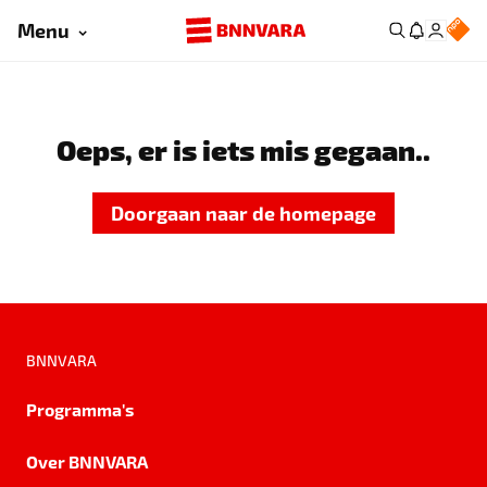
Menu
Oeps, er is iets mis gegaan..
Doorgaan naar de homepage
BNNVARA
Programma's
Over BNNVARA