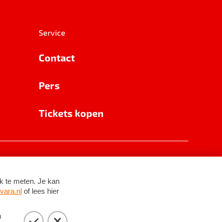
Service
Contact
Pers
Tickets kopen
RSIN 8531 62 402