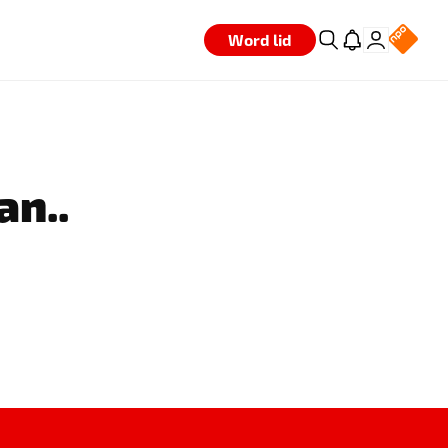
Word lid
an..