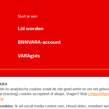
Sluit je aan
Lid worden
BNNVARA-account
VARAgids
voorwaarden
©
2026
BNNVARA