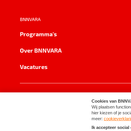
BNNVARA
Programma's
Over BNNVARA
Vacatures
Privacy
Cookie-instellingen
Algemene 