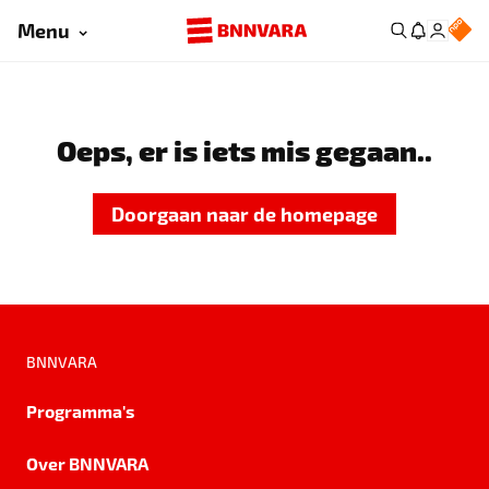
Menu
Oeps, er is iets mis gegaan..
Doorgaan naar de homepage
BNNVARA
Programma's
Over BNNVARA