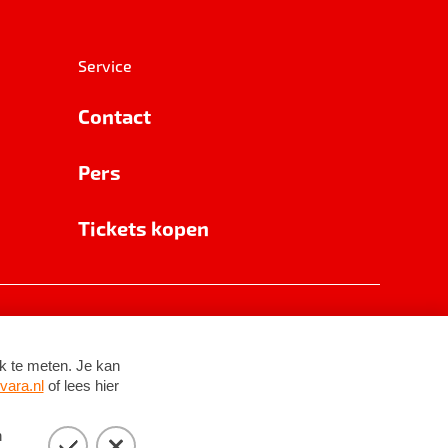
Service
Contact
Pers
Tickets kopen
RSIN 8531 62 402