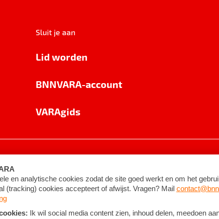
Sluit je aan
Lid worden
BNNVARA-account
VARAgids
voorwaarden
©
2026
BNNVARA