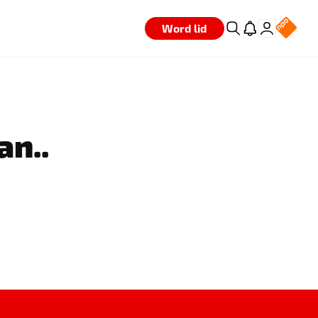
Word lid
an..