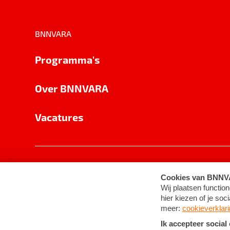
BNNVARA
Programma's
Over BNNVARA
Vacatures
Privacy
Cookie-instellingen
Algemene 