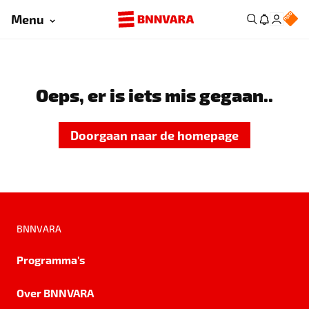
Menu
Oeps, er is iets mis gegaan..
Doorgaan naar de homepage
BNNVARA
Programma's
Over BNNVARA