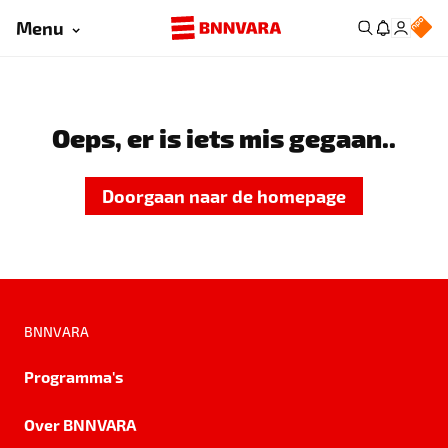
Menu
Oeps, er is iets mis gegaan..
Doorgaan naar de homepage
BNNVARA
Programma's
Over BNNVARA