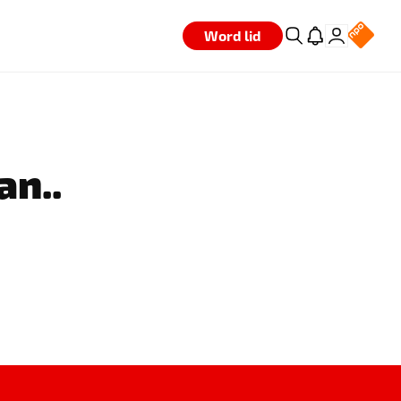
Word lid
an..