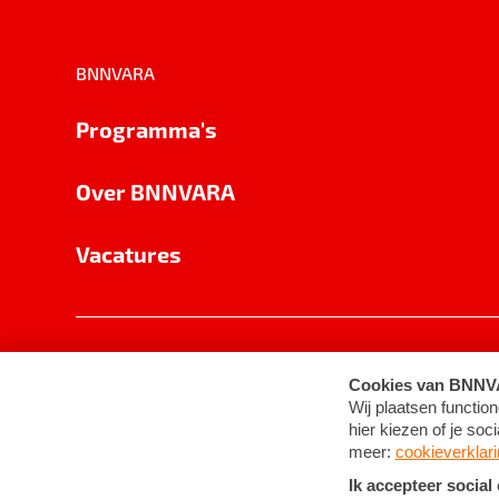
BNNVARA
Programma's
Over BNNVARA
Vacatures
Privacy
Cookie-instellingen
Algemene 