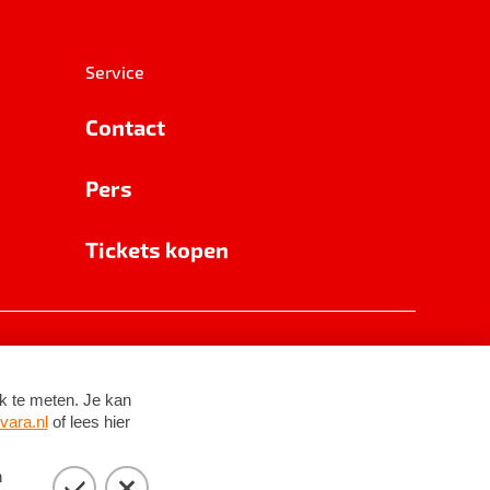
Service
Contact
Pers
Tickets kopen
RSIN 8531 62 402