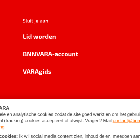
Sluit je aan
Lid worden
BNNVARA-account
VARAgids
voorwaarden
©
2026
BNNVARA