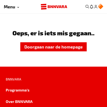
Menu
Oeps, er is iets mis gegaan..
Doorgaan naar de homepage
BNNVARA
Programma's
Over BNNVARA