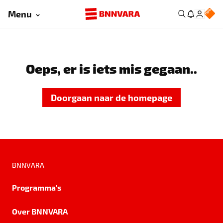
Menu
Oeps, er is iets mis gegaan..
Doorgaan naar de homepage
BNNVARA
Programma's
Over BNNVARA